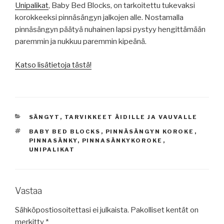
Unipalikat
, Baby Bed Blocks, on tarkoitettu tukevaksi
korokkeeksi pinnäsängyn jalkojen alle. Nostamalla
pinnäsängyn päätyä nuhainen lapsi pystyy hengittämään
paremmin ja nukkuu paremmin kipeänä.
Katso lisätietoja tästä!
KATEGORIAT
SÄNGYT
,
TARVIKKEET ÄIDILLE JA VAUVALLE
AVAINSANAT
BABY BED BLOCKS
,
PINNÄSÄNGYN KOROKE
,
PINNASÄNKY
,
PINNASÄNKYKOROKE
,
UNIPALIKAT
Vastaa
Sähköpostiosoitettasi ei julkaista.
Pakolliset kentät on
merkitty
*