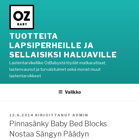
Siirry
sisältöön
TUOTTEITA
LAPSIPERHEILLE JA
SELLAISIKSI HALUAVILLE
Lastentarvikeliike OzBabystä löydät matkarattaat,
lastenvaunut ja turvaistuimet sekä monet muut
lastentarvikkeet
Valikko
JULKAISTU
12.6.2014
KIRJOITTANUT
ADMIN
Pinnasänky Baby Bed Blocks
Nostaa Sängyn Päädyn