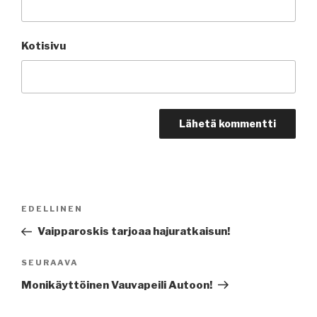
Kotisivu
Artikkelien
EDELLINEN
Edellinen
selaus
artikkeli
Vaipparoskis tarjoaa hajuratkaisun!
SEURAAVA
Seuraava
artikkeli
Monikäyttöinen Vauvapeili Autoon!