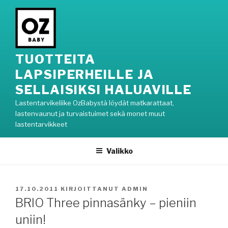
Siirry
sisältöön
TUOTTEITA
LAPSIPERHEILLE JA
SELLAISIKSI HALUAVILLE
Lastentarvikeliike OzBabystä löydät matkarattaat,
lastenvaunut ja turvaistuimet sekä monet muut
lastentarvikkeet
Valikko
JULKAISTU
17.10.2011
KIRJOITTANUT
ADMIN
BRIO Three pinnasänky – pieniin
uniin!