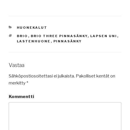
KATEGORIAT
HUONEKALUT
AVAINSANAT
BRIO
,
BRIO THREE PINNASÄNKY
,
LAPSEN UNI
,
LASTENHUONE
,
PINNASÄNKY
Vastaa
Sähköpostiosoitettasi ei julkaista.
Pakolliset kentät on
merkitty
*
Kommentti