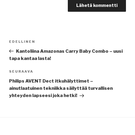
Artikkelien
EDELLINEN
Edellinen
selaus
artikkeli
Kantoliina Amazonas Carry Baby Combo – uusi
tapa kantaa lasta!
SEURAAVA
Seuraava
artikkeli
Philips AVENT Dect itkuhälyttimet –
ainutlaatuinen tekniikka säilyttää turvallisen
yhteyden lapseesi joka hetki!