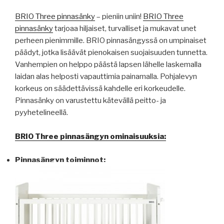
BRIO Three pinnasänky
– pieniin uniin!
BRIO Three
pinnasänky
tarjoaa hiljaiset, turvalliset ja mukavat unet
perheen pienimmille. BRIO pinnasängyssä on umpinaiset
päädyt, jotka lisäävät pienokaisen suojaisuuden tunnetta.
Vanhempien on helppo päästä lapsen lähelle laskemalla
laidan alas helposti vapauttimia painamalla. Pohjalevyn
korkeus on säädettävissä kahdelle eri korkeudelle.
Pinnasänky on varustettu kätevällä peitto- ja
pyyhetelineellä.
BRIO Three pinnasängyn ominaisuuksia:
Pinnasängyn toiminnot: