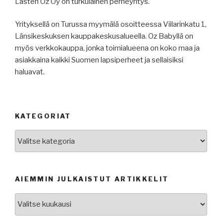
Lasten Oz Oy on turkulainen perheyritys.
Yrityksellä on Turussa myymälä osoitteessa Viilarinkatu 1,
Länsikeskuksen kauppakeskusalueella. Oz Babyllä on
myös verkkokauppa, jonka toimialueena on koko maa ja
asiakkaina kaikki Suomen lapsiperheet ja sellaisiksi
haluavat.
KATEGORIAT
Kategoriat
AIEMMIN JULKAISTUT ARTIKKELIT
Aiemmin
julkaistut