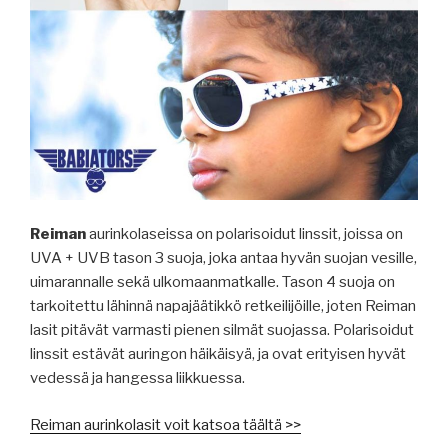
Reiman
aurinkolaseissa on polarisoidut linssit, joissa on
UVA + UVB tason 3 suoja, joka antaa hyvän suojan vesille,
uimarannalle sekä ulkomaanmatkalle. Tason 4 suoja on
tarkoitettu lähinnä napajäätikkö retkeilijöille, joten Reiman
lasit pitävät varmasti pienen silmät suojassa. Polarisoidut
linssit estävät auringon häikäisyä, ja ovat erityisen hyvät
vedessä ja hangessa liikkuessa.
Reiman aurinkolasit voit katsoa täältä >>