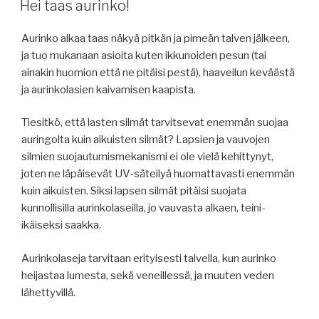
Hei taas aurinko!
Aurinko alkaa taas näkyä pitkän ja pimeän talven jälkeen,
ja tuo mukanaan asioita kuten ikkunoiden pesun (tai
ainakin huomion että ne pitäisi pestä), haaveilun keväästä
ja aurinkolasien kaivamisen kaapista.
Tiesitkö, että lasten silmät tarvitsevat enemmän suojaa
auringolta kuin aikuisten silmät? Lapsien ja vauvojen
silmien suojautumismekanismi ei ole vielä kehittynyt,
joten ne läpäisevät UV-säteilyä huomattavasti enemmän
kuin aikuisten. Siksi lapsen silmät pitäisi suojata
kunnollisilla aurinkolaseilla, jo vauvasta alkaen, teini-
ikäiseksi saakka.
Aurinkolaseja tarvitaan erityisesti talvella, kun aurinko
heijastaa lumesta, sekä veneillessä, ja muuten veden
lähettyvillä.