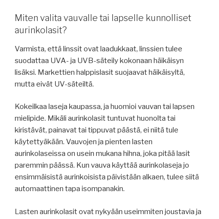
Miten valita vauvalle tai lapselle kunnolliset
aurinkolasit?
Varmista, että linssit ovat laadukkaat, linssien tulee
suodattaa UVA- ja UVB-säteily kokonaan häikäisyn
lisäksi. Markettien halppislasit suojaavat häikäisyltä,
mutta eivät UV-säteiltä.
Kokeilkaa laseja kaupassa, ja huomioi vauvan tai lapsen
mielipide. Mikäli aurinkolasit tuntuvat huonolta tai
kiristävät, painavat tai tippuvat päästä, ei niitä tule
käytettyäkään. Vauvojen ja pienten lasten
aurinkolaseissa on usein mukana hihna, joka pitää lasit
paremmin päässä. Kun vauva käyttää aurinkolaseja jo
ensimmäisistä aurinkoisista päivistään alkaen, tulee siitä
automaattinen tapa isompanakin.
Lasten aurinkolasit ovat nykyään useimmiten joustavia ja