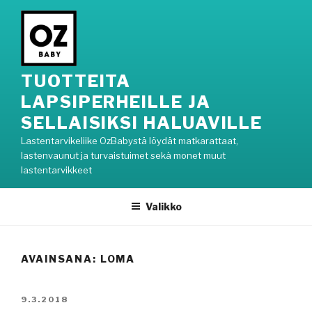
Siirry
sisältöön
TUOTTEITA
LAPSIPERHEILLE JA
SELLAISIKSI HALUAVILLE
Lastentarvikeliike OzBabystä löydät matkarattaat,
lastenvaunut ja turvaistuimet sekä monet muut
lastentarvikkeet
Valikko
AVAINSANA: LOMA
JULKAISTU
9.3.2018